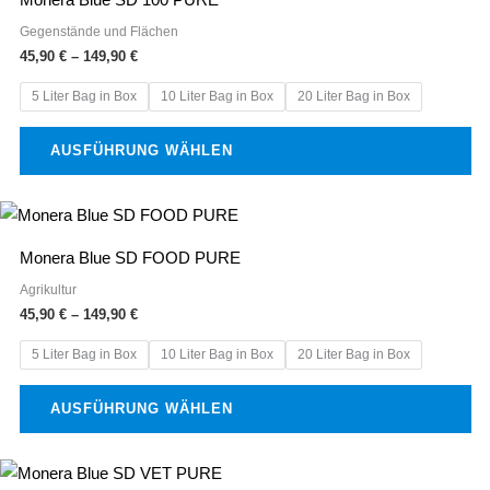
149,90 €
weist
Produktseite
Gegenstände und Flächen
mehrere
gewählt
45,90
€
–
149,90
€
Varianten
werden
5 Liter Bag in Box
10 Liter Bag in Box
20 Liter Bag in Box
auf.
Die
AUSFÜHRUNG WÄHLEN
Optionen
können
Preisspanne:
Dieses
auf
45,90 €
Produkt
bis
der
Monera Blue SD FOOD PURE
149,90 €
weist
Produktseite
Agrikultur
mehrere
gewählt
45,90
€
–
149,90
€
Varianten
werden
5 Liter Bag in Box
10 Liter Bag in Box
20 Liter Bag in Box
auf.
Die
AUSFÜHRUNG WÄHLEN
Optionen
können
Preisspanne:
Dieses
auf
45,90 €