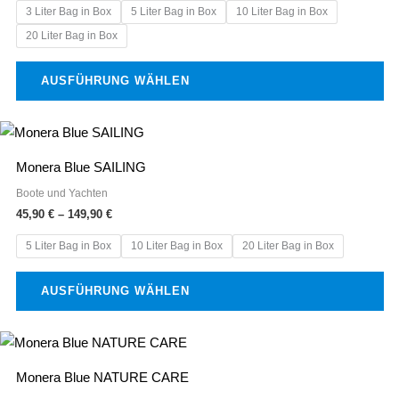
3 Liter Bag in Box
5 Liter Bag in Box
10 Liter Bag in Box
auf.
20 Liter Bag in Box
Die
Optionen
AUSFÜHRUNG WÄHLEN
können
auf
Preisspanne:
Dieses
der
45,90 €
Produkt
bis
Produktseite
Monera Blue SAILING
149,90 €
weist
gewählt
Boote und Yachten
mehrere
werden
45,90
€
–
149,90
€
Varianten
5 Liter Bag in Box
10 Liter Bag in Box
20 Liter Bag in Box
auf.
Die
AUSFÜHRUNG WÄHLEN
Optionen
können
Preisspanne:
Dieses
auf
45,90 €
Produkt
bis
der
Monera Blue NATURE CARE
149,90 €
weist
Produktseite