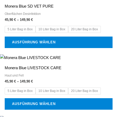
Produkt
bis
der
Monera Blue SD VET PURE
149,90 €
weist
Produktseite
Oberflächen Desinfektion
mehrere
gewählt
45,90
€
–
149,90
€
Varianten
werden
5 Liter Bag in Box
10 Liter Bag in Box
20 Liter Bag in Box
auf.
Die
AUSFÜHRUNG WÄHLEN
Optionen
können
Preisspanne:
Dieses
auf
45,90 €
Produkt
bis
der
Monera Blue LIVESTOCK CARE
149,90 €
weist
Produktseite
Haut und Fell
mehrere
gewählt
45,90
€
–
149,90
€
Varianten
werden
5 Liter Bag in Box
10 Liter Bag in Box
20 Liter Bag in Box
auf.
Die
AUSFÜHRUNG WÄHLEN
Optionen
können