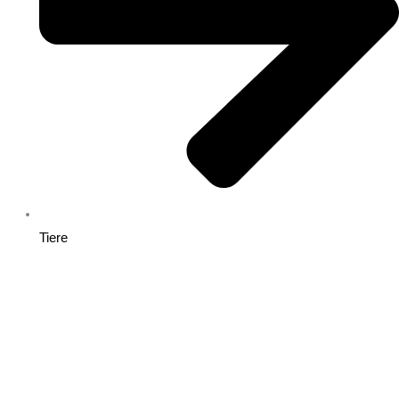
Tiere
Impressum
|
Datenschutz
|
|
AGB
Warenkorb
|
Kasse
|
Mein Konto
Widerrufsrecht für Verbraucher
|
Bestellvorgang/Vetragsabschluss
|
Versandkosten und Lieferzeiten
|
Sicher bezahlen