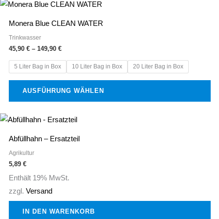
Preisspanne:
Dieses
auf
45,90 €
Produkt
bis
der
Monera Blue CLEAN WATER
149,90 €
weist
Produktseite
Trinkwasser
mehrere
gewählt
45,90
€
–
149,90
€
Varianten
werden
5 Liter Bag in Box
10 Liter Bag in Box
20 Liter Bag in Box
auf.
Die
AUSFÜHRUNG WÄHLEN
Optionen
können
auf
der
Abfüllhahn – Ersatzteil
Produktseite
Agrikultur
gewählt
5,89
€
werden
Enthält 19% MwSt.
zzgl.
Versand
IN DEN WARENKORB