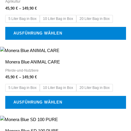
Agrikultur
mehrere
gewählt
45,90
€
–
149,90
€
Varianten
werden
5 Liter Bag in Box
10 Liter Bag in Box
20 Liter Bag in Box
auf.
Die
AUSFÜHRUNG WÄHLEN
Optionen
können
Preisspanne:
Dieses
auf
45,90 €
Produkt
bis
der
Monera Blue ANIMAL CARE
149,90 €
weist
Produktseite
Pferde-und-Nutztiere
mehrere
gewählt
45,90
€
–
149,90
€
Varianten
werden
5 Liter Bag in Box
10 Liter Bag in Box
20 Liter Bag in Box
auf.
Die
AUSFÜHRUNG WÄHLEN
Optionen
können
Preisspanne:
Dieses
auf
45,90 €
Produkt
bis
der
Monera Blue SD 100 PURE