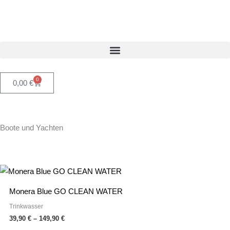
Zum
Inhalt
springen
0
Warenkorb
0,00
€
Boote und Yachten
Preisspanne:
Dieses
39,90 €
Produkt
bis
Monera Blue GO CLEAN WATER
149,90 €
weist
Trinkwasser
mehrere
39,90
€
–
149,90
€
Varianten