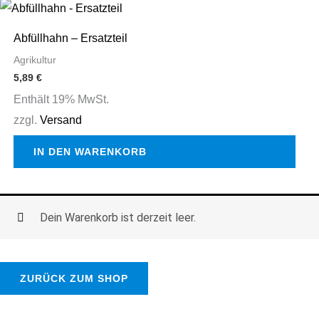
auf
der
Abfüllhahn – Ersatzteil
Produktseite
Agrikultur
gewählt
5,89
€
werden
Enthält 19% MwSt.
zzgl.
Versand
IN DEN WARENKORB
Dein Warenkorb ist derzeit leer.
ZURÜCK ZUM SHOP