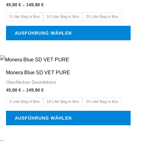
mehrere
45,90
€
–
149,90
€
Varianten
5 Liter Bag in Box
10 Liter Bag in Box
20 Liter Bag in Box
auf.
Die
AUSFÜHRUNG WÄHLEN
Optionen
können
auf
Preisspanne:
Dieses
45,90 €
der
Produkt
bis
Monera Blue SD VET PURE
Produktseite
149,90 €
weist
Oberflächen Desinfektion
gewählt
mehrere
45,90
€
–
149,90
€
werden
Varianten
5 Liter Bag in Box
10 Liter Bag in Box
20 Liter Bag in Box
auf.
Die
AUSFÜHRUNG WÄHLEN
Optionen
können