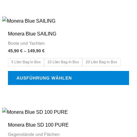
Preisspanne:
Dieses
45,90 €
Produkt
bis
Monera Blue SAILING
149,90 €
weist
Boote und Yachten
mehrere
45,90
€
–
149,90
€
Varianten
5 Liter Bag in Box
10 Liter Bag in Box
20 Liter Bag in Box
auf.
Die
AUSFÜHRUNG WÄHLEN
Optionen
können
auf
der
Preisspanne:
Dieses
45,90 €
Produktseite
Produkt
bis
Monera Blue SD 100 PURE
149,90 €
gewählt
weist
Gegenstände und Flächen
werden