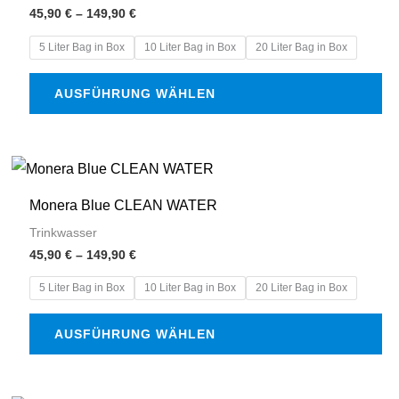
mehrere
45,90
€
–
149,90
€
Varianten
5 Liter Bag in Box
10 Liter Bag in Box
20 Liter Bag in Box
auf.
Die
AUSFÜHRUNG WÄHLEN
Optionen
können
auf
Preisspanne:
Dieses
45,90 €
der
Produkt
bis
Monera Blue CLEAN WATER
Produktseite
149,90 €
weist
Trinkwasser
gewählt
mehrere
45,90
€
–
149,90
€
werden
Varianten
5 Liter Bag in Box
10 Liter Bag in Box
20 Liter Bag in Box
auf.
Die
AUSFÜHRUNG WÄHLEN
Optionen
können