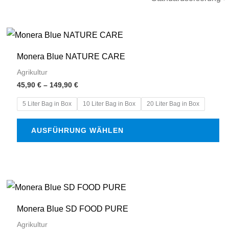
Preisspanne:
Dieses
45,90 €
Produkt
bis
Monera Blue NATURE CARE
149,90 €
weist
Agrikultur
mehrere
45,90
€
–
149,90
€
Varianten
5 Liter Bag in Box
10 Liter Bag in Box
20 Liter Bag in Box
auf.
Die
AUSFÜHRUNG WÄHLEN
Optionen
können
auf
der
Preisspanne:
Dieses
45,90 €
Produktseite
Produkt
bis
Monera Blue SD FOOD PURE
149,90 €
gewählt
weist
Agrikultur
werden