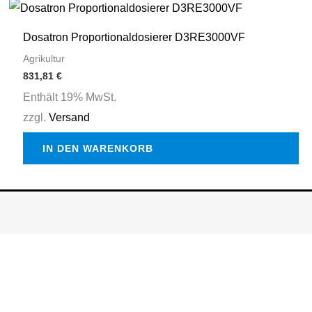
auf
der
Dosatron Proportionaldosierer D3RE3000VF
Produktseite
Agrikultur
gewählt
831,81
€
werden
Enthält 19% MwSt.
zzgl.
Versand
IN DEN WARENKORB