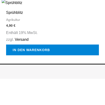
auf
der
Sprühblitz
Produktseite
Agrikultur
gewählt
4,90
€
werden
Enthält 19% MwSt.
zzgl.
Versand
IN DEN WARENKORB