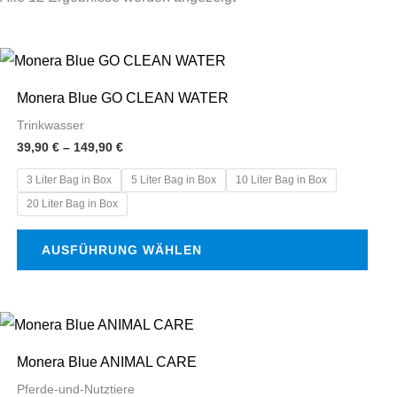
Preisspanne:
Dieses
39,90 €
Produkt
bis
Monera Blue GO CLEAN WATER
149,90 €
weist
Trinkwasser
mehrere
39,90
€
–
149,90
€
Varianten
3 Liter Bag in Box
5 Liter Bag in Box
10 Liter Bag in Box
auf.
20 Liter Bag in Box
Die
Optionen
AUSFÜHRUNG WÄHLEN
können
auf
der
Preisspanne:
Dieses
45,90 €
Produktseite
Produkt
bis
Monera Blue ANIMAL CARE
149,90 €
gewählt
weist
Pferde-und-Nutztiere
werden