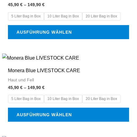
mehrere
45,90
€
–
149,90
€
Varianten
5 Liter Bag in Box
10 Liter Bag in Box
20 Liter Bag in Box
auf.
Die
AUSFÜHRUNG WÄHLEN
Optionen
können
auf
Preisspanne:
Dieses
45,90 €
der
Produkt
bis
Monera Blue LIVESTOCK CARE
Produktseite
149,90 €
weist
Haut und Fell
gewählt
mehrere
45,90
€
–
149,90
€
werden
Varianten
5 Liter Bag in Box
10 Liter Bag in Box
20 Liter Bag in Box
auf.
Die
AUSFÜHRUNG WÄHLEN
Optionen
können