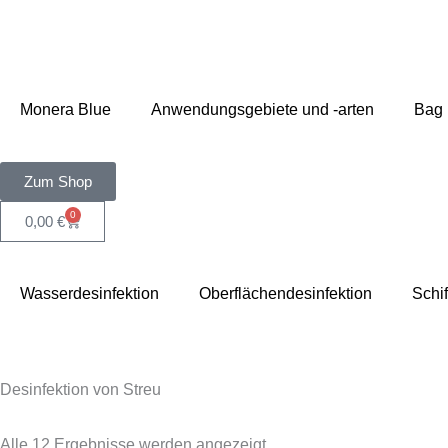
Zum
Inhalt
springen
Monera Blue
Anwendungsgebiete und -arten
Bag 
Zum Shop
0
Warenkorb
0,00
€
Wasserdesinfektion
Oberflächendesinfektion
Schif
Desinfektion von Streu
Alle 12 Ergebnisse werden angezeigt