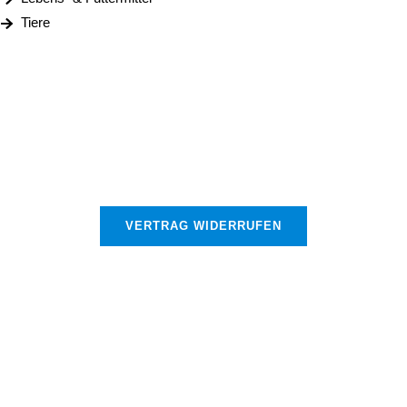
Tiere
Impressum
|
Datenschutz
|
|
AGB
Warenkorb
|
Kasse
|
Mein Konto
Widerrufsrecht für Verbraucher
|
Bestellvorgang/Vetragsabschluss
|
Versandkosten und Lieferzeiten
|
Sicher bezahlen
VERTRAG WIDERRUFEN