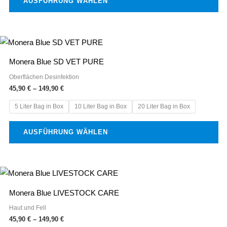
AUSFÜHRUNG WÄHLEN
Optionen
können
auf
Preisspanne:
Dieses
der
45,90 €
Produkt
bis
Produktseite
Monera Blue SD VET PURE
149,90 €
weist
gewählt
Oberflächen Desinfektion
mehrere
45,90
€
–
149,90
€
werden
Varianten
5 Liter Bag in Box
10 Liter Bag in Box
20 Liter Bag in Box
auf.
Die
AUSFÜHRUNG WÄHLEN
Optionen
können
auf
Preisspanne:
Dieses
der
45,90 €
Produkt
bis
Produktseite
Monera Blue LIVESTOCK CARE
149,90 €
weist
gewählt
Haut und Fell
mehrere
45,90
€
–
149,90
€
werden