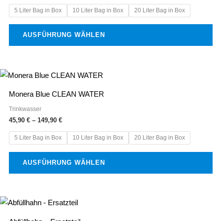
Varianten
5 Liter Bag in Box
10 Liter Bag in Box
20 Liter Bag in Box
auf.
Die
AUSFÜHRUNG WÄHLEN
Optionen
können
auf
Preisspanne:
Dieses
der
45,90 €
Produkt
bis
Produktseite
Monera Blue CLEAN WATER
149,90 €
weist
gewählt
Trinkwasser
mehrere
45,90
€
–
149,90
€
werden
Varianten
5 Liter Bag in Box
10 Liter Bag in Box
20 Liter Bag in Box
auf.
Die
AUSFÜHRUNG WÄHLEN
Optionen
können
auf
der