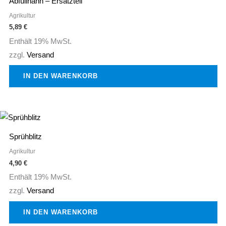
Produktseite
Abfüllhahn – Ersatzteil
gewählt
Agrikultur
5,89
€
werden
Enthält 19% MwSt.
zzgl.
Versand
IN DEN WARENKORB
Sprühblitz
Agrikultur
4,90
€
Enthält 19% MwSt.
zzgl.
Versand
IN DEN WARENKORB