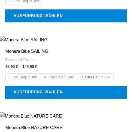
20 Liter Bag in Box
Die
Optionen
AUSFÜHRUNG WÄHLEN
können
auf
der
Preisspanne:
Dieses
Produktseite
45,90 €
Produkt
bis
gewählt
Monera Blue SAILING
149,90 €
weist
werden
Boote und Yachten
mehrere
45,90
€
–
149,90
€
Varianten
5 Liter Bag in Box
10 Liter Bag in Box
20 Liter Bag in Box
auf.
Die
AUSFÜHRUNG WÄHLEN
Optionen
können
auf
Preisspanne:
Dieses
der
45,90 €
Produkt
bis
Produktseite
Monera Blue NATURE CARE
149,90 €
weist