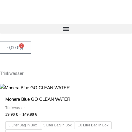
Zum
Inhalt
springen
0
Warenkorb
0,00
€
Trinkwasser
Preisspanne:
Dieses
39,90 €
Produkt
bis
Monera Blue GO CLEAN WATER
149,90 €
weist
Trinkwasser
mehrere
39,90
€
–
149,90
€
Varianten
3 Liter Bag in Box
5 Liter Bag in Box
10 Liter Bag in Box
auf.