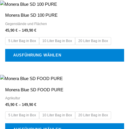
Preisspanne:
Dieses
der
45,90 €
Produkt
bis
Produktseite
Monera Blue SD 100 PURE
149,90 €
weist
gewählt
Gegenstände und Flächen
mehrere
45,90
€
–
149,90
€
werden
Varianten
5 Liter Bag in Box
10 Liter Bag in Box
20 Liter Bag in Box
auf.
Die
AUSFÜHRUNG WÄHLEN
Optionen
können
auf
Preisspanne:
Dieses
der
45,90 €
Produkt
bis
Produktseite
Monera Blue SD FOOD PURE
149,90 €
weist
gewählt
Agrikultur
mehrere
45,90
€
–
149,90
€
werden
Varianten
5 Liter Bag in Box
10 Liter Bag in Box
20 Liter Bag in Box
auf.
Die