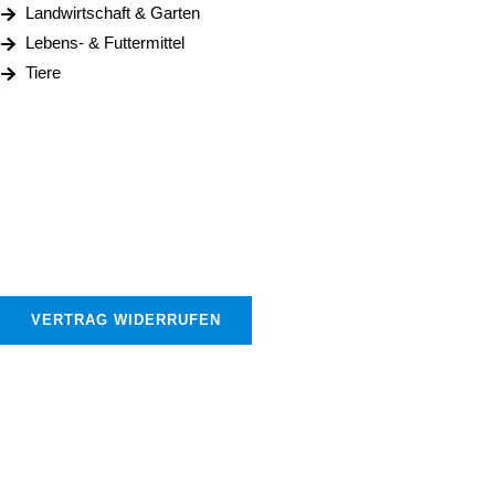
Landwirtschaft & Garten
Lebens- & Futtermittel
Tiere
Impressum
|
Datenschutz
|
|
AGB
Warenkorb
|
Kasse
|
Mein Konto
Widerrufsrecht für Verbraucher
|
Bestellvorgang/Vetragsabschluss
|
Versandkosten und Lieferzeiten
|
Sicher bezahlen
VERTRAG WIDERRUFEN