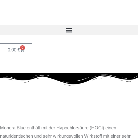
Zum
Inhalt
springen
0
Warenkorb
0,00
€
Monera Blue enthält mit der Hypochlorsäure (HOCl) einen
naturidentischen und sehr wirkungsvollen Wirkstoff mit einer sehr