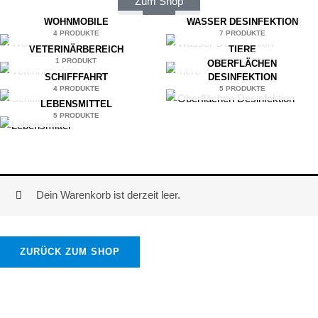
Zum Shop
WOHNMOBILE
WASSER DESINFEKTION
4 PRODUKTE
7 PRODUKTE
VETERINÄRBEREICH
TIERE
1 PRODUKT
6 PRODUKTE
OBERFLÄCHEN
SCHIFFFAHRT
DESINFEKTION
4 PRODUKTE
5 PRODUKTE
LEBENSMITTEL
5 PRODUKTE
Dein Warenkorb ist derzeit leer.
ZURÜCK ZUM SHOP